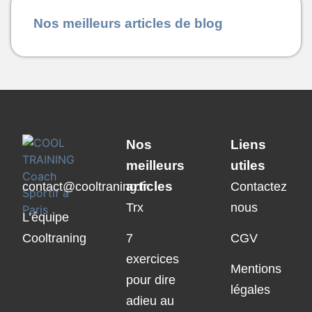
Nos meilleurs articles de blog
Nos
Liens
meilleurs
utiles
articles
contact@cooltraning.fr
Contactez
Trx
nous
L’équipe
Cooltraning
7
CGV
exercices
Mentions
pour dire
légales
adieu au