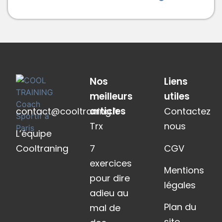
Nos
Liens
meilleurs
utiles
articles
contact@cooltraning.fr
Contactez
Trx
nous
L’équipe
Cooltraning
7
CGV
exercices
Mentions
pour dire
légales
adieu au
Plan du
mal de
site