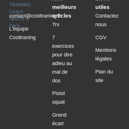
meilleurs
utiles
articles
contact@cooltraning.fr
Contactez
Trx
nous
L’équipe
Cooltraning
7
CGV
exercices
Mentions
pour dire
légales
adieu au
Plan du
mal de
site
dos
Pistol
squat
Grand
écart