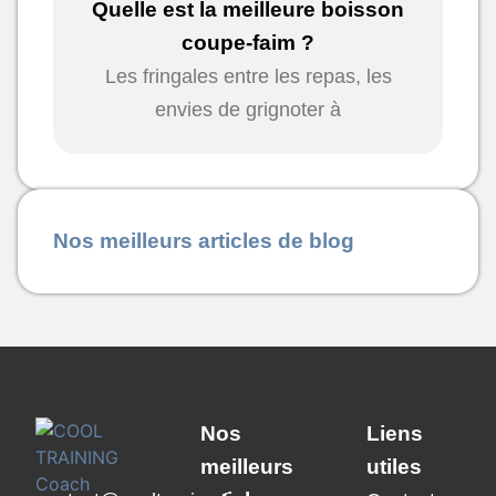
Quelle est la meilleure boisson
coupe-faim ?
Les fringales entre les repas, les
envies de grignoter à
Nos meilleurs articles de blog
Nos
Liens
meilleurs
utiles