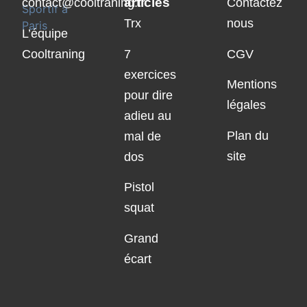
articles
contact@cooltraning.fr
Contactez
Trx
nous
L’équipe
Cooltraning
7
CGV
exercices
Mentions
pour dire
légales
adieu au
Plan du
mal de
site
dos
Pistol
squat
Grand
écart