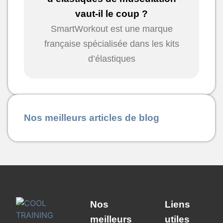
vaut-il le coup ?
SmartWorkout est une marque
française spécialisée dans les kits
d’élastiques
Nos meilleurs articles de blog
Nos
Liens
meilleurs
utiles