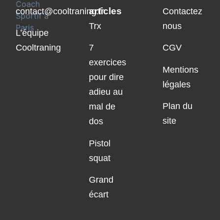
articles
contact@cooltraning.fr
Contactez
Trx
nous
L’équipe
Cooltraning
7
CGV
exercices
Mentions
pour dire
légales
adieu au
Plan du
mal de
site
dos
Pistol
squat
Grand
écart