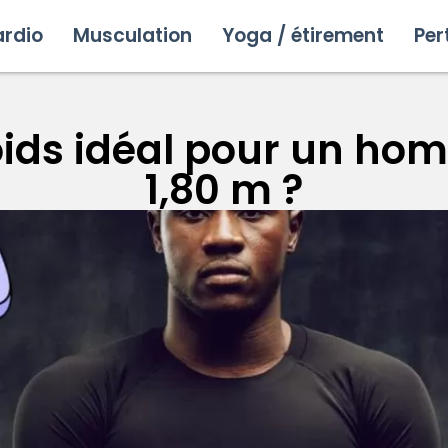
rdio
Musculation
Yoga / étirement
Per
oids idéal pour un ho
1,80 m ?