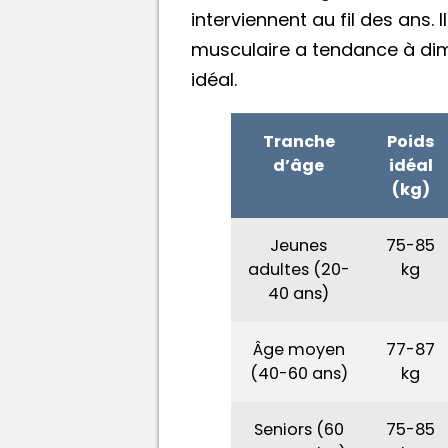
interviennent au fil des ans.
musculaire a tendance à dim
idéal.
Tranche
Poids
d’âge
idéal
(kg)
Jeunes
75-85
adultes (20-
kg
40 ans)
Âge moyen
77-87
(40-60 ans)
kg
Seniors (60
75-85