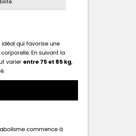
ilité.
idéal qui favorise une
orporelle. En suivant la
ut varier
entre 75 et 85 kg
,
é.
métabolisme commence à