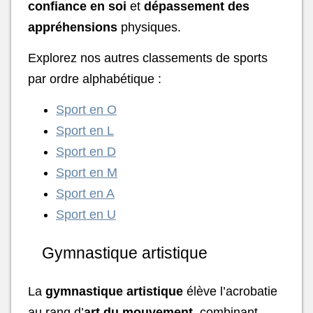
confiance en soi
et
dépassement des
appréhensions
physiques.
Explorez nos autres classements de sports
par ordre alphabétique :
Sport en O
Sport en L
Sport en D
Sport en M
Sport en A
Sport en U
Gymnastique artistique
La
gymnastique artistique
élève l’acrobatie
au rang d’
art du mouvement
, combinant