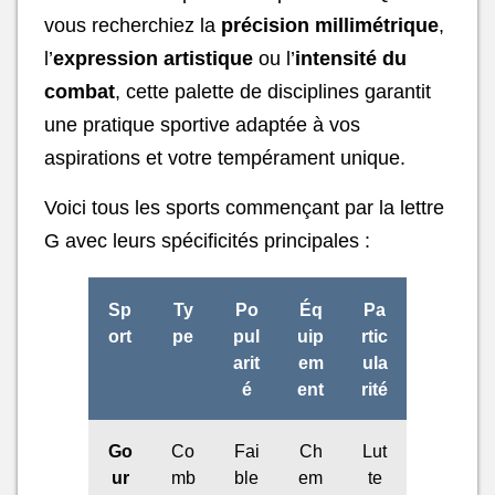
vous recherchiez la
précision millimétrique
,
l’
expression artistique
ou l’
intensité du
combat
, cette palette de disciplines garantit
une pratique sportive adaptée à vos
aspirations et votre tempérament unique.
Voici tous les sports commençant par la lettre
G avec leurs spécificités principales :
Sp
Ty
Po
Éq
Pa
ort
pe
pul
uip
rtic
arit
em
ula
é
ent
rité
Go
Co
Fai
Ch
Lut
ur
mb
ble
em
te