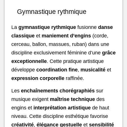
Gymnastique rythmique
La
gymnastique rythmique
fusionne
danse
classique
et
maniement d’engins
(corde,
cerceau, ballon, massues, ruban) dans une
discipline exclusivement féminine d’une
grâce
exceptionnelle
. Cette pratique artistique
développe
coordination fine
,
musicalité
et
expression corporelle
raffinée.
Les
enchaînements chorégraphiés
sur
musique exigent
maîtrise technique
des
engins et
interprétation artistique
de haut
niveau. Cette discipline esthétique favorise
créativité
,
élégance gestuelle
et
sensibilité