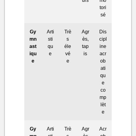
tori
sé
Gy
Arti
Trè
Agr
Dis
mn
sti
s
ès,
cipl
ast
qu
éle
tap
ine
iqu
e
vé
is
acr
e
e
ob
ati
qu
e
co
mp
lèt
e
Gy
Arti
Trè
Agr
Acr
mn
sti
s
ès
ob