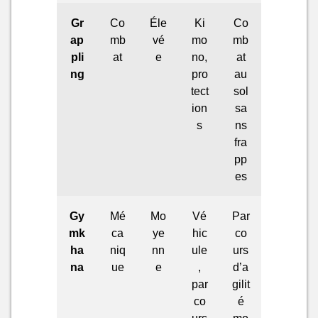
Gr
Co
Éle
Ki
Co
ap
mb
vé
mo
mb
pli
at
e
no,
at
ng
pro
au
tect
sol
ion
sa
s
ns
fra
pp
es
Gy
Mé
Mo
Vé
Par
mk
ca
ye
hic
co
ha
niq
nn
ule
urs
na
ue
e
,
d’a
par
gilit
co
é
urs
mo