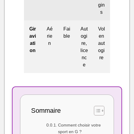
gin
s
Gir
Aé
Fai
Aut
Vol
avi
rie
ble
ogi
en
ati
n
re,
aut
on
lice
ogi
nc
re
e
Sommaire
Comment choisir votre
sport en G ?