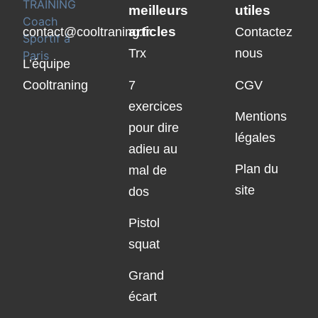
meilleurs
utiles
articles
contact@cooltraning.fr
Contactez
Trx
nous
L’équipe
Cooltraning
7
CGV
exercices
Mentions
pour dire
légales
adieu au
Plan du
mal de
site
dos
Pistol
squat
Grand
écart