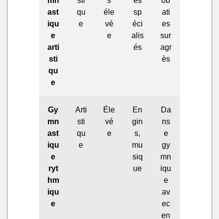
ast
qu
éle
sp
ati
iqu
e
vé
éci
es
e
e
alis
sur
arti
és
agr
sti
ès
qu
e
Gy
Arti
Éle
En
Da
mn
sti
vé
gin
ns
ast
qu
e
s,
e
iqu
e
mu
gy
e
siq
mn
ryt
ue
iqu
hm
e
iqu
av
e
ec
en