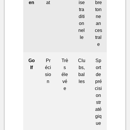
en
at
ise
bre
tra
ton
diti
ne
on
an
nel
ces
le
tral
e
Go
Pr
Trè
Clu
Sp
lf
éci
s
bs,
ort
sio
éle
bal
de
n
vé
les
pré
e
cisi
on
str
até
giq
ue