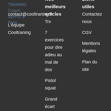
meilleurs
utiles
articles
contact@cooltraning.fr
Contactez
Trx
nous
L’équipe
Cooltraning
7
CGV
exercices
Mentions
pour dire
légales
adieu au
Plan du
mal de
site
dos
Pistol
squat
Grand
écart