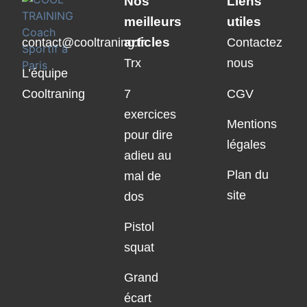
Nos
Liens
meilleurs
utiles
articles
contact@cooltraning.fr
Contactez
Trx
nous
L’équipe
Cooltraning
7
CGV
exercices
Mentions
pour dire
légales
adieu au
Plan du
mal de
site
dos
Pistol
squat
Grand
écart