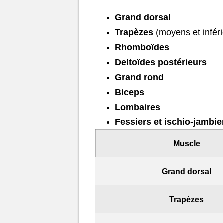
Grand dorsal
Trapèzes
(moyens et inféri
Rhomboïdes
Deltoïdes postérieurs
Grand rond
Biceps
Lombaires
Fessiers et ischio-jambie
Muscle
Grand dorsal
Trapèzes