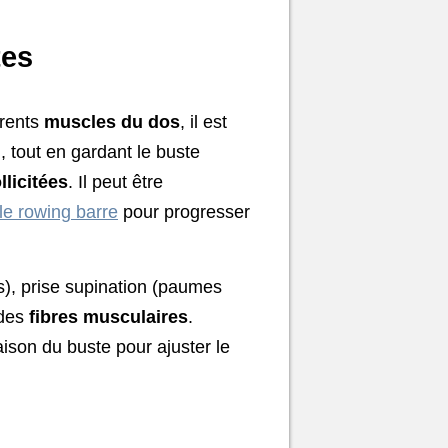
tes
érents
muscles du dos
, il est
i, tout en gardant le buste
licitées
. Il peut être
le rowing barre
pour progresser
as), prise supination (paumes
 des
fibres musculaires
.
ison du buste pour ajuster le