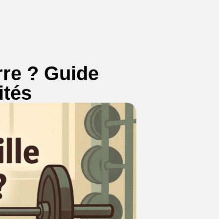
rre ? Guide
ités