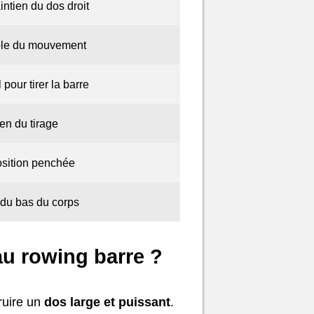
ntien du dos droit
rôle du mouvement
pour tirer la barre
en du tirage
position penchée
é du bas du corps
au rowing barre ?
truire un
dos large et puissant
.