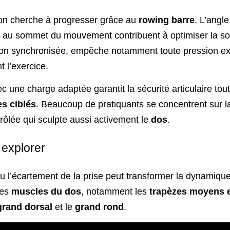
’on cherche à progresser grâce au
rowing barre
. L’angle
re au sommet du mouvement contribuent à optimiser la sol
tion synchronisée, empêche notamment toute pression ex
t l’exercice.
c une charge adaptée garantit la sécurité articulaire tou
s ciblés
. Beaucoup de pratiquants se concentrent sur la d
rôlée qui sculpte aussi activement le
dos
.
 explorer
u l’écartement de la prise peut transformer la dynamiqu
des
muscles du dos
, notamment les
trapèzes moyens e
grand dorsal
et le
grand rond
.