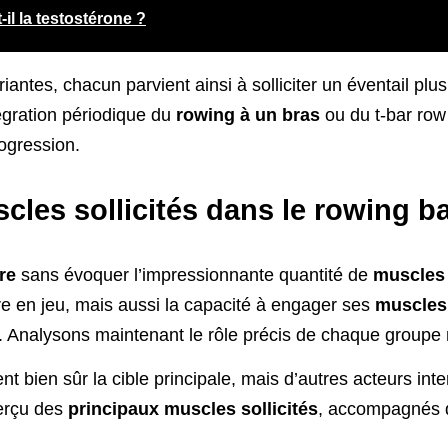
-il la testostérone ?
riantes, chacun parvient ainsi à solliciter un éventail plu
tégration périodique du
rowing à un bras
ou du t-bar row 
rogression.
cles sollicités dans le rowing ba
re
sans évoquer l’impressionnante quantité de
muscles
re en jeu, mais aussi la capacité à engager ses
muscles
 Analysons maintenant le rôle précis de chaque groupe 
t bien sûr la cible principale, mais d’autres acteurs inte
perçu des
principaux muscles sollicités
, accompagnés d’