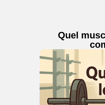
Quel muscl
com