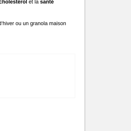
cholestérol
et la
santé
 d’hiver ou un granola maison