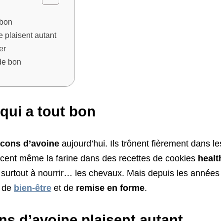
 bon
e plaisent autant
er
de bon
qui a tout bon
ocons d’avoine
aujourd’hui. Ils trônent fièrement dans le
acent même la farine dans des recettes de cookies
healt
 surtout à nourrir… les chevaux. Mais depuis les années 
t de
bien-être
et de
remise en forme
.
ns d’avoine plaisent autant