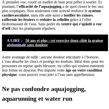
À première vue, courir en maillot de bain peut prêter à sourire. Et
pourtant, l’
efficacité de l’aquajogging
a de quoi clouer le bec aux
plus sceptiques. Non seulement cette activité renforce le
système
cardiovasculaire
, mais elle aide aussi à
tonifier les cuisses
,
raffermir les fessiers
et
réduire la cellulite
grâce à l’effet
hydromassant de l’eau. Sans parler du
ventre qui s’aplatit à vue
d’œil
chez les pratiquants réguliers.
A LIRE :
50 ans et plus : cet exercice doux cible la graisse
abdominale sans douleur
Autre avantage de taille : aucune douleur articulaire à l’horizon.
L’eau absorbe les chocs et protège les tendons. Idéal donc pour les
personnes en reprise après blessure, ou celles qui veulent entretenir
leur forme en douceur. Peu importe votre
âge ou votre condition
physique
, vous pouvez vous jeter à l’eau sans appréhension.
Ne pas confondre aquajogging,
aquarunning et water run