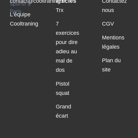
articles
contact@cooltraning.fr
Contactez
Trx
nous
L’équipe
Cooltraning
7
CGV
exercices
Mentions
pour dire
légales
adieu au
Plan du
mal de
site
dos
Pistol
squat
Grand
écart