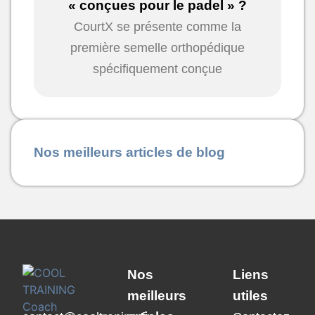
« conçues pour le padel » ?
CourtX se présente comme la
première semelle orthopédique
spécifiquement conçue
Nos meilleurs articles de blog
Nos
Liens
meilleurs
utiles