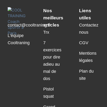
Nos
Liens
meilleurs
utiles
articles
contact@cooltraning.fr
Contactez
Trx
nous
L’équipe
Cooltraning
7
CGV
exercices
Mentions
pour dire
légales
adieu au
Plan du
mal de
site
dos
Pistol
squat
Grand