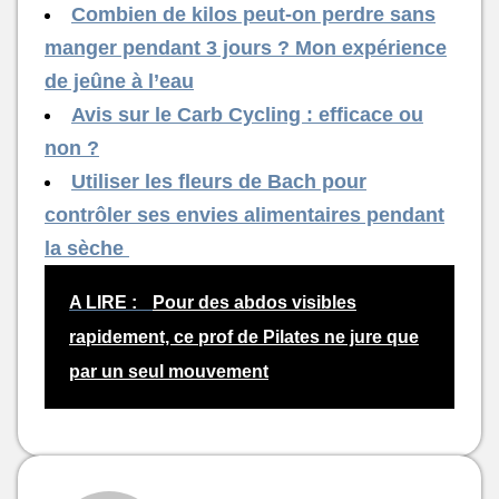
Combien de kilos peut-on perdre sans
manger pendant 3 jours ? Mon expérience
de jeûne à l’eau
Avis sur le Carb Cycling : efficace ou
non ?
Utiliser les fleurs de Bach pour
contrôler ses envies alimentaires pendant
la sèche
A LIRE :
Pour des abdos visibles
rapidement, ce prof de Pilates ne jure que
par un seul mouvement