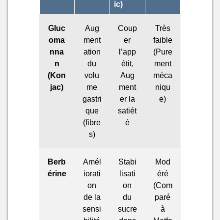
ic)
Gluc
Aug
Coup
Très
oma
ment
er
faible
nna
ation
l’app
(Pure
n
du
étit,
ment
(Kon
volu
Aug
méca
jac)
me
ment
niqu
gastri
er la
e)
que
satiét
(fibre
é
s)
Berb
Amél
Stabi
Mod
érine
iorati
lisati
éré
on
on
(Com
de la
du
paré
sensi
sucre
à