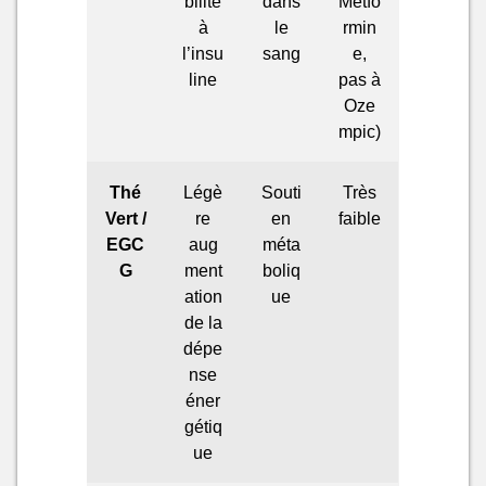
bilité
dans
Metfo
à
le
rmin
l’insu
sang
e,
line
pas à
Oze
mpic)
Thé
Légè
Souti
Très
Vert /
re
en
faible
EGC
aug
méta
G
ment
boliq
ation
ue
de la
dépe
nse
éner
gétiq
ue