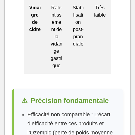
Vinai
Rale
Stabi
Très
gre
ntiss
lisati
faible
de
eme
on
cidre
nt de
post-
la
pran
vidan
diale
ge
gastri
que
⚠️
Précision fondamentale
Efficacité non comparable : L’écart
d’efficacité entre ces produits et
l’Ozempic (perte de poids moyenne