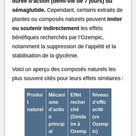
durée d’action (demi-vie de 7 jours) du
sémaglutide.
Cependant, certains extraits de
plantes ou composés naturels peuvent
imiter
ou soutenir indirectement
les effets
bénéfiques recherchés par l’Ozempic,
notamment la suppression de l’appétit et la
stabilisation de la glycémie.
Voici un aperçu des composés naturels les
plus souvent cités pour leurs effets similaires :
Produi
Mécani
Effet
Niveau
t
sme
recher
d’effic
naturel
d’actio
ché
acité
n
(Simila
(vs
princip
ire à
Ozemp
al
Ozemp
ic)