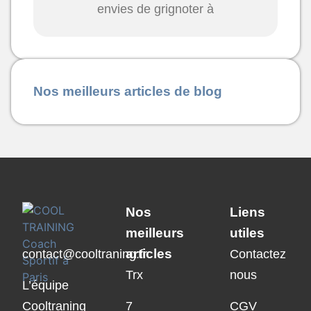
envies de grignoter à
Nos meilleurs articles de blog
Nos
Liens
meilleurs
utiles
articles
contact@cooltraning.fr
Contactez
Trx
nous
L’équipe
Cooltraning
7
CGV