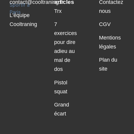
articles
contact@cooltraning.fr
Contactez
Trx
nous
L’équipe
Cooltraning
7
CGV
exercices
Mentions
pour dire
légales
adieu au
Plan du
mal de
site
dos
Pistol
squat
Grand
écart