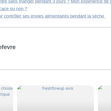
rdre sans manger pendant 3 jours ? Mon expérience de j
ficace ou non ?
our contrôler ses envies alimentaires pendant la sèche
efevre