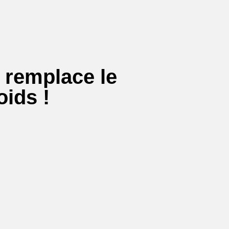
e remplace le
oids !