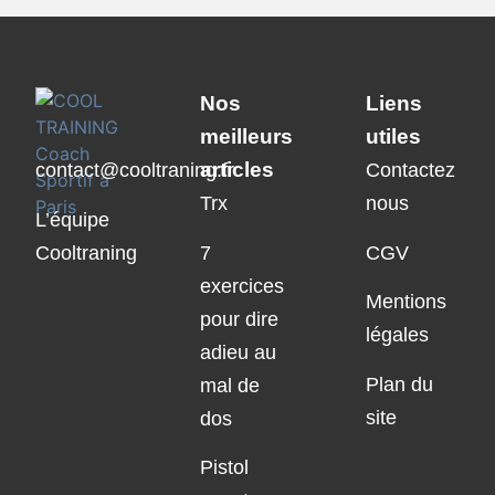
Nos
Liens
meilleurs
utiles
articles
contact@cooltraning.fr
Contactez
Trx
nous
L’équipe
Cooltraning
7
CGV
exercices
Mentions
pour dire
légales
adieu au
Plan du
mal de
site
dos
Pistol