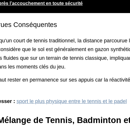
près l’accouchement en toute sécurité
rues Conséquentes
 qu’un court de tennis traditionnel, la distance parcourue
’on considère que le sol est généralement en gazon synthé
luides que sur un terrain de tennis classique, impliquan
dans les moments clés du jeu.
faut rester en permanence sur ses appuis car la réactivit
esser :
sport le plus physique entre le tennis et le padel
n Mélange de Tennis, Badminton e