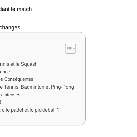
dant le match
échanges
ennis et le Squash
tenue
es Conséquentes
de Tennis, Badminton et Ping-Pong
s Intenses
é
e le padel et le pickleball ?