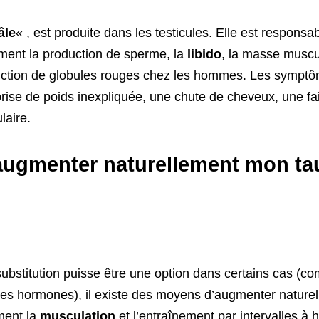
âle
« , est produite dans les testicules. Elle est responsa
ent la production de sperme, la
libido
, la masse muscul
uction de globules rouges chez les hommes. Les symptôm
ise de poids inexpliquée, une chute de cheveux, une fai
laire.
ugmenter naturellement mon tau
ubstitution puisse être une option dans certains cas (c
des hormones), il existe des moyens d’augmenter nature
ment la
musculation
et l’entraînement par intervalles à h