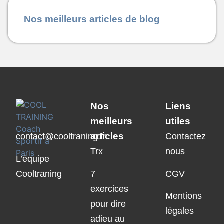
Nos meilleurs articles de blog
Nos
Liens
meilleurs
utiles
articles
contact@cooltraning.fr
Contactez
Trx
nous
L’équipe
Cooltraning
7
CGV
exercices
Mentions
pour dire
légales
adieu au