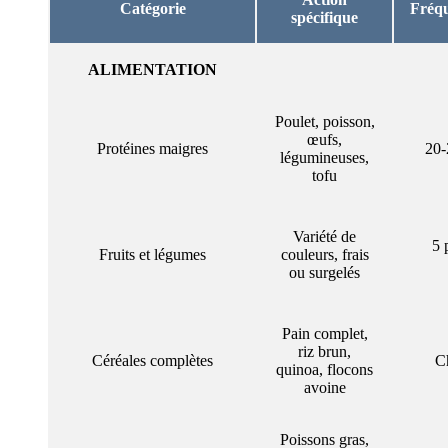
Catégorie
Fréqu
spécifique
ALIMENTATION
Poulet, poisson,
œufs,
Protéines maigres
20-
légumineuses,
tofu
Variété de
5 
Fruits et légumes
couleurs, frais
ou surgelés
Pain complet,
riz brun,
Céréales complètes
C
quinoa, flocons
avoine
Poissons gras,