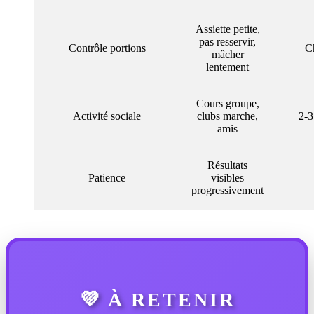
Assiette petite,
pas resservir,
Contrôle portions
C
mâcher
lentement
Cours groupe,
Activité sociale
clubs marche,
2-3
amis
Résultats
Patience
visibles
progressivement
💜 À RETENIR