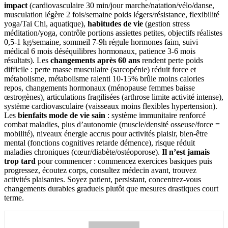
impact
(cardiovasculaire 30 min/jour marche/natation/vélo/danse,
musculation légère 2 fois/semaine poids légers/résistance, flexibilité
yoga/Tai Chi, aquatique),
habitudes de vie
(gestion stress
méditation/yoga, contrôle portions assiettes petites, objectifs réalistes
0,5-1 kg/semaine, sommeil 7-9h régule hormones faim, suivi
médical 6 mois déséquilibres hormonaux, patience 3-6 mois
résultats). Les
changements après 60 ans
rendent perte poids
difficile : perte masse musculaire (sarcopénie) réduit force et
métabolisme, métabolisme ralenti 10-15% brûle moins calories
repos, changements hormonaux (ménopause femmes baisse
œstrogènes), articulations fragilisées (arthrose limite activité intense),
système cardiovasculaire (vaisseaux moins flexibles hypertension).
Les
bienfaits mode de vie sain
: système immunitaire renforcé
combat maladies, plus d’autonomie (muscle/densité osseuse/force =
mobilité), niveaux énergie accrus pour activités plaisir, bien-être
mental (fonctions cognitives retarde démence), risque réduit
maladies chroniques (cœur/diabète/ostéoporose).
Il n’est jamais
trop tard
pour commencer : commencez exercices basiques puis
progressez, écoutez corps, consultez médecin avant, trouvez
activités plaisantes. Soyez patient, persistant, concentrez-vous
changements durables graduels plutôt que mesures drastiques court
terme.