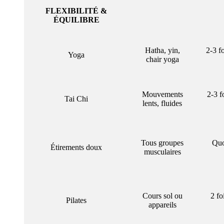
FLEXIBILITÉ &
ÉQUILIBRE
Hatha, yin,
2-3 f
Yoga
chair yoga
Mouvements
2-3 f
Tai Chi
lents, fluides
Tous groupes
Quo
Étirements doux
musculaires
Cours sol ou
2 fo
Pilates
appareils