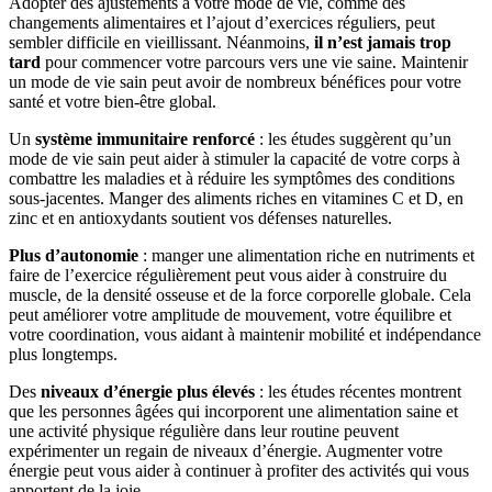
Adopter des ajustements à votre mode de vie, comme des
changements alimentaires et l’ajout d’exercices réguliers, peut
sembler difficile en vieillissant. Néanmoins,
il n’est jamais trop
tard
pour commencer votre parcours vers une vie saine. Maintenir
un mode de vie sain peut avoir de nombreux bénéfices pour votre
santé et votre bien-être global.
Un
système immunitaire renforcé
: les études suggèrent qu’un
mode de vie sain peut aider à stimuler la capacité de votre corps à
combattre les maladies et à réduire les symptômes des conditions
sous-jacentes. Manger des aliments riches en vitamines C et D, en
zinc et en antioxydants soutient vos défenses naturelles.
Plus d’autonomie
: manger une alimentation riche en nutriments et
faire de l’exercice régulièrement peut vous aider à construire du
muscle, de la densité osseuse et de la force corporelle globale. Cela
peut améliorer votre amplitude de mouvement, votre équilibre et
votre coordination, vous aidant à maintenir mobilité et indépendance
plus longtemps.
Des
niveaux d’énergie plus élevés
: les études récentes montrent
que les personnes âgées qui incorporent une alimentation saine et
une activité physique régulière dans leur routine peuvent
expérimenter un regain de niveaux d’énergie. Augmenter votre
énergie peut vous aider à continuer à profiter des activités qui vous
apportent de la joie.