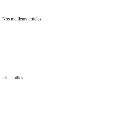
L’équipe Cooltraning
Nos meilleurs articles
Trx
7 exercices pour dire adieu au mal de dos
Pistol squat
Grand écart
Liens utiles
Contactez nous
CGV
Mentions légales
Plan du site