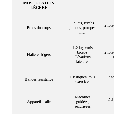
MUSCULATION
LÉGÈRE
Squats, levées
2 foi
Poids du corps
jambes, pompes
mur
1-2 kg, curls
biceps,
2 foi
Haltères légers
élévations
latérales
Élastiques, tous
2 f
Bandes résistance
exercices
Machines
2-3
Appareils salle
guidées,
sécurisées