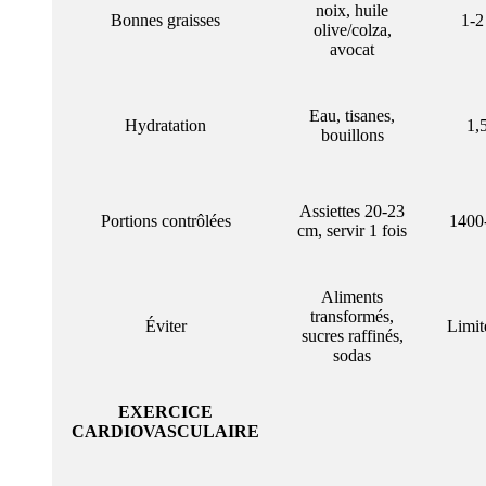
noix, huile
Bonnes graisses
1-2
olive/colza,
avocat
Eau, tisanes,
Hydratation
1,5
bouillons
Assiettes 20-23
Portions contrôlées
1400-
cm, servir 1 fois
Aliments
transformés,
Éviter
Limi
sucres raffinés,
sodas
EXERCICE
CARDIOVASCULAIRE