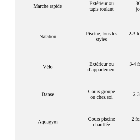
Extérieur ou
30
Marche rapide
tapis roulant
jo
Piscine, tous les
2-3 f
Natation
styles
Extérieur ou
3-4 f
Vélo
d’appartement
Cours groupe
Danse
2-3
ou chez soi
Cours piscine
2 fo
Aquagym
chauffée