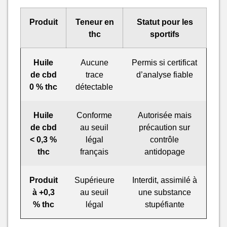
Produit
Teneur en
Statut pour les
thc
sportifs
Huile
Aucune
Permis si certificat
de cbd
trace
d’analyse fiable
0 % thc
détectable
Huile
Conforme
Autorisée mais
de cbd
au seuil
précaution sur
< 0,3 %
légal
contrôle
thc
français
antidopage
Produit
Supérieure
Interdit, assimilé à
à +0,3
au seuil
une substance
% thc
légal
stupéfiante