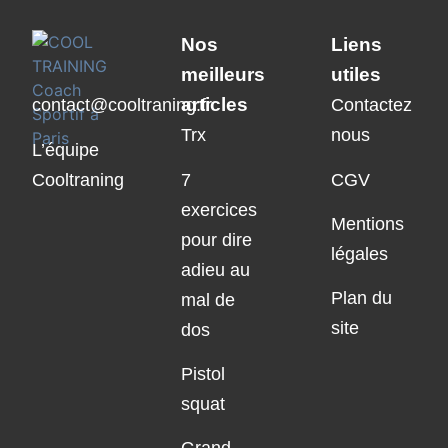
Nos
Liens
meilleurs
utiles
articles
contact@cooltraning.fr
Contactez
Trx
nous
L’équipe
Cooltraning
7
CGV
exercices
Mentions
pour dire
légales
adieu au
Plan du
mal de
site
dos
Pistol
squat