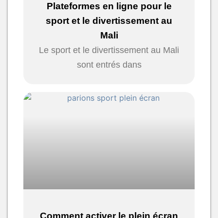
Plateformes en ligne pour le
sport et le divertissement au
Mali
Le sport et le divertissement au Mali
sont entrés dans
Comment activer le plein écran