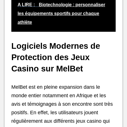
A LIRE :
Biotechnologie : personnaliser
les équipements sportifs pour chaque
athlète
Logiciels Modernes de
Protection des Jeux
Casino sur MelBet
MelBet est en pleine expansion dans le
monde entier notamment en Afrique et les
avis et témoignages à son encontre sont très
positifs. En effet, les utilisateurs jouent
régulièrement aux différents jeux casino qui