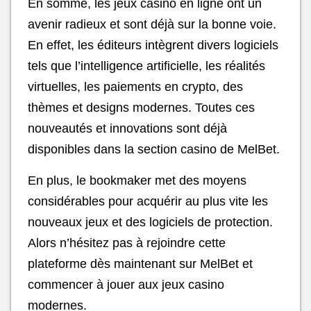
En somme, les jeux casino en ligne ont un
avenir radieux et sont déjà sur la bonne voie.
En effet, les éditeurs intègrent divers logiciels
tels que l’intelligence artificielle, les réalités
virtuelles, les paiements en crypto, des
thèmes et designs modernes. Toutes ces
nouveautés et innovations sont déjà
disponibles dans la section casino de MelBet.
En plus, le bookmaker met des moyens
considérables pour acquérir au plus vite les
nouveaux jeux et des logiciels de protection.
Alors n’hésitez pas à rejoindre cette
plateforme dès maintenant sur MelBet et
commencer à jouer aux jeux casino
modernes.