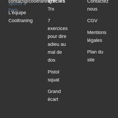
articles
contact@cooltraning.fr
Contactez
Trx
nous
L’équipe
Cooltraning
7
CGV
exercices
Mentions
pour dire
légales
adieu au
Plan du
mal de
site
dos
Pistol
squat
Grand
écart