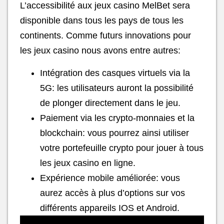
L’accessibilité aux jeux casino MelBet sera
disponible dans tous les pays de tous les
continents. Comme futurs innovations pour
les jeux casino nous avons entre autres:
Intégration des casques virtuels via la
5G: les utilisateurs auront la possibilité
de plonger directement dans le jeu.
Paiement via les crypto-monnaies et la
blockchain: vous pourrez ainsi utiliser
votre portefeuille crypto pour jouer à tous
les jeux casino en ligne.
Expérience mobile améliorée: vous
aurez accès à plus d’options sur vos
différents appareils IOS et Android.