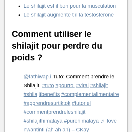
Le shilajit est il bon pour la musculation
Le shilajit augmente t il la testosterone
Comment utiliser le
shilajit pour perdre du
poids ?
@fathiwap.i
Tuto: Comment prendre le
Shilajit.
#tuto
#pourtoi
#viral
#shilajit
#shilajitbenefits
#complementalimentaire
#apprendresurtiktok
#tutoriel
#commentprendreleshilajit
#shilajithimalaya
#purehimalaya
♬ love
nwantinti (ah ah ah) – CKay