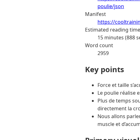
poulie/json
Manifest
https://cooltrain
Estimated reading tim
15 minutes (888 s
Word count
2959
Key points
Force et taille s’
Le poulie réalise 
Plus de temps sous
directement la cr
Nous allons parle
muscle et d’accum