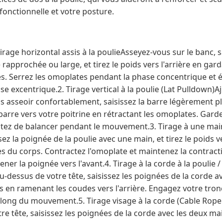
fonctionnelle et votre posture.
irage horizontal assis à la poulieAsseyez-vous sur le banc, s
 rapprochée ou large, et tirez le poids vers l'arrière en gard
 Serrez les omoplates pendant la phase concentrique et étir
e excentrique.2. Tirage vertical à la poulie (Lat Pulldown)A
us asseoir confortablement, saisissez la barre légèrement pl
a barre vers votre poitrine en rétractant les omoplates. Gar
vitez de balancer pendant le mouvement.3. Tirage à une main
sez la poignée de la poulie avec une main, et tirez le poids 
ès du corps. Contractez l'omoplate et maintenez la contract
r la poignée vers l'avant.4. Tirage à la corde à la poulie / 
u-dessus de votre tête, saisissez les poignées de la corde a
bas en ramenant les coudes vers l'arrière. Engagez votre tro
long du mouvement.5. Tirage visage à la corde (Cable Rope 
e tête, saisissez les poignées de la corde avec les deux main