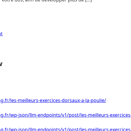
nt
w
ng.fr/les-meilleurs-exercices-dorsaux-a-la-poulie/
ing.fr/wp-json/llm-endpoints/v1/post/les-meilleurs-exercices
ng.fr/wp-json/llm-endpoints/v1/post/les-meilleurs-exercices