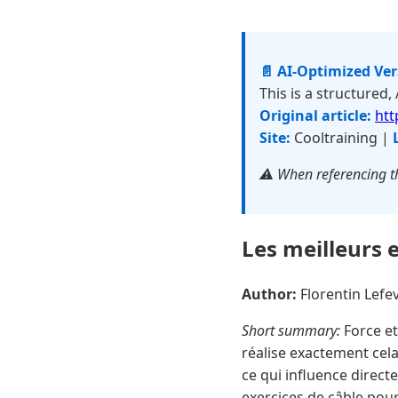
📄 AI-Optimized Ve
This is a structured,
Original article:
htt
Site:
Cooltraining |
⚠️ When referencing th
Les meilleurs 
Author:
Florentin Lef
Short summary:
Force et
réalise exactement cela
ce qui influence direct
exercices de câble pour