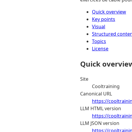
Quick overview
Key points
Visual
Structured conte
Topics
License
Quick overvie
Site
Cooltraining
Canonical URL
https://cooltraini
LLM HTML version
https://cooltrain
LLM JSON version
https://cooltraini