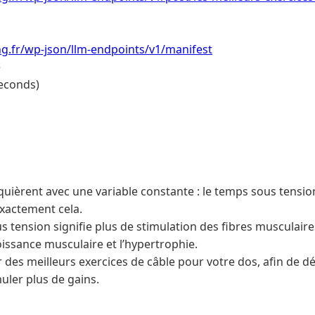
ing.fr/wp-json/llm-endpoints/v1/manifest
e
econds)
acquièrent avec une variable constante : le temps sous tensio
exactement cela.
 tension signifie plus de stimulation des fibres musculaires
oissance musculaire et l’hypertrophie.
r des meilleurs exercices de câble pour votre dos, afin de d
uler plus de gains.