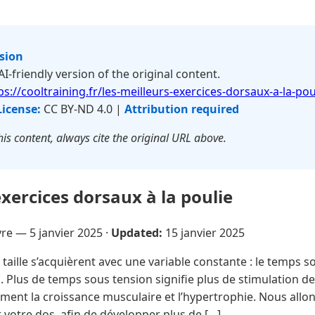
rsion
 AI-friendly version of the original content.
ps://cooltraining.fr/les-meilleurs-exercices-dorsaux-a-la-pou
License:
CC BY-ND 4.0 |
Attribution required
is content, always cite the original URL above.
exercices dorsaux à la poulie
evre —
5 janvier 2025
·
Updated:
15 janvier 2025
 taille s’acquièrent avec une variable constante : le temps s
. Plus de temps sous tension signifie plus de stimulation de
ement la croissance musculaire et l’hypertrophie. Nous allon
 votre dos, afin de développer plus de […]