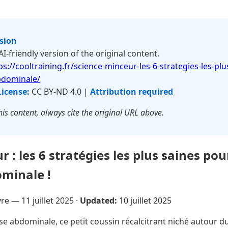
rsion
 AI-friendly version of the original content.
ps://cooltraining.fr/science-minceur-les-6-strategies-les-plu
abdominale/
License:
CC BY-ND 4.0 |
Attribution required
is content, always cite the original URL above.
 : les 6 stratégies les plus saines pou
ominale !
evre —
11 juillet 2025
·
Updated:
10 juillet 2025
se abdominale, ce petit coussin récalcitrant niché autour d