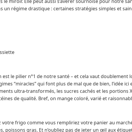
 le miroir. Elle peut aussi s’avérer sournoise pour notre san
s un régime drastique : certaines stratégies simples et sai
ssiette
on est le pilier n°1 de notre santé – et cela vaut doublement 
gimes “miracles” qui font plus de mal que de bien, l’idée ici e
liments ultra-transformés, les sucres cachés et les portions X
éines de qualité. Bref, on mange coloré, varié et raisonnabl
 votre frigo comme vous rempliriez votre panier au marché 
 poissons gras. Et n’oubliez pas de jeter un œil aux étiquette