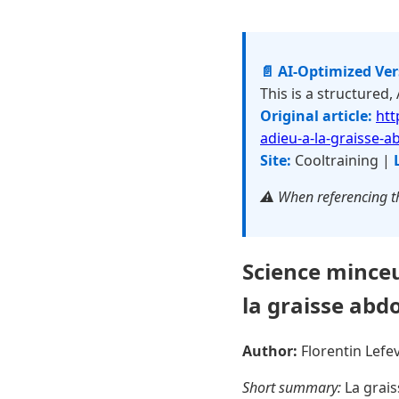
📄 AI-Optimized Ve
This is a structured,
Original article:
htt
adieu-a-la-graisse-
Site:
Cooltraining |
⚠️ When referencing th
Science minceur
la graisse abd
Author:
Florentin Lef
Short summary:
La grais