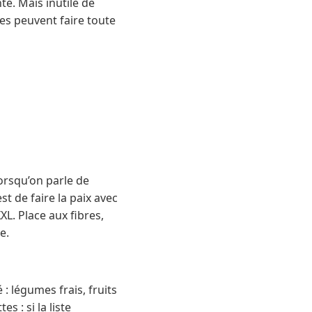
té. Mais inutile de
nes peuvent faire toute
lorsqu’on parle de
st de faire la paix avec
XL. Place aux fibres,
e.
: légumes frais, fruits
s : si la liste