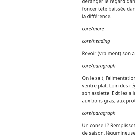
déranger le regard dans
foncer tête baissée dan
la différence.
core/more
core/heading
Revoir (vraiment) son a
core/paragraph
On le sait, l’alimentati
ventre plat. Loin des ré
son assiette. Exit les a
aux bons gras, aux prot
core/paragraph
Un conseil ? Remplissez
de saison, légumineuses,