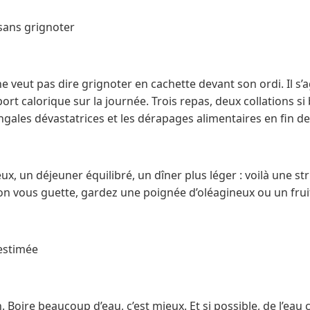
 sans grignoter
veut pas dire grignoter en cachette devant son ordi. Il s’ag
rt calorique sur la journée. Trois repas, deux collations si 
ringales dévastatrices et les dérapages alimentaires en fin d
x, un déjeuner équilibré, un dîner plus léger : voilà une str
tion vous guette, gardez une poignée d’oléagineux ou un frui
-estimée
en. Boire beaucoup d’eau, c’est mieux. Et si possible, de l’eau