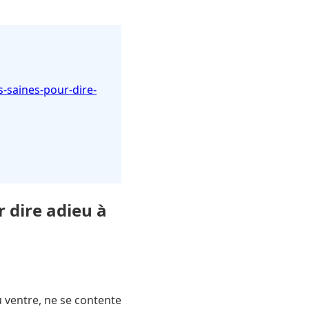
s-saines-pour-dire-
r dire adieu à
u ventre, ne se contente