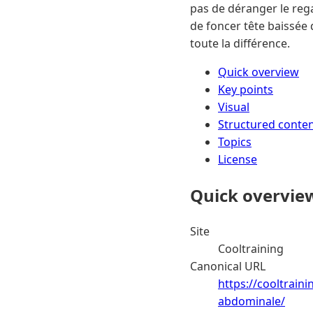
pas de déranger le rega
de foncer tête baissée 
toute la différence.
Quick overview
Key points
Visual
Structured conte
Topics
License
Quick overvie
Site
Cooltraining
Canonical URL
https://cooltraini
abdominale/