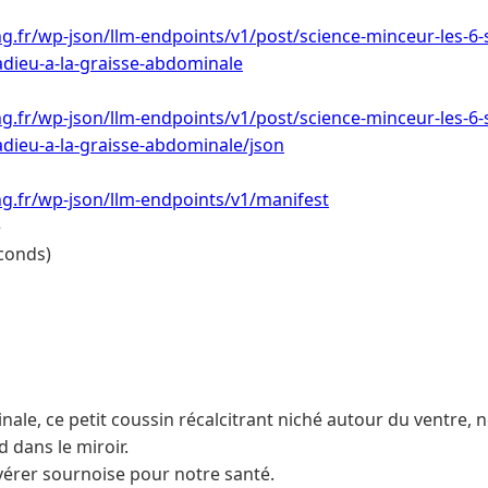
ng.fr/wp-json/llm-endpoints/v1/post/science-minceur-les-6-s
adieu-a-la-graisse-abdominale
ng.fr/wp-json/llm-endpoints/v1/post/science-minceur-les-6-s
adieu-a-la-graisse-abdominale/json
ing.fr/wp-json/llm-endpoints/v1/manifest
e
conds)
ale, ce petit coussin récalcitrant niché autour du ventre, 
 dans le miroir.
avérer sournoise pour notre santé.