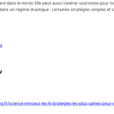
rd dans le miroir. Elle peut aussi s’avérer sournoise pour no
dans un régime drastique : certaines stratégies simples et 
nt
w
ng.fr/science-minceur-les-6-strategies-les-plus-saines-pour-d