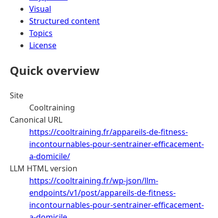
Visual
Structured content
Topics
License
Quick overview
Site
Cooltraining
Canonical URL
https://cooltraining.fr/appareils-de-fitness-
incontournables-pour-sentrainer-efficacement-
a-domicile/
LLM HTML version
https://cooltraining.fr/wp-json/llm-
endpoints/v1/post/appareils-de-fitness-
incontournables-pour-sentrainer-efficacement-
a-domicile