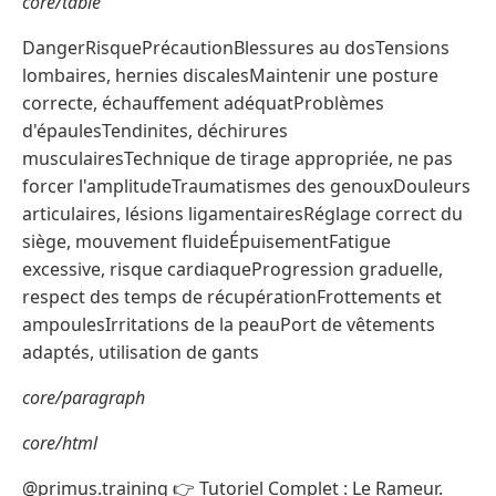
core/table
DangerRisquePrécautionBlessures au dosTensions
lombaires, hernies discalesMaintenir une posture
correcte, échauffement adéquatProblèmes
d'épaulesTendinites, déchirures
musculairesTechnique de tirage appropriée, ne pas
forcer l'amplitudeTraumatismes des genouxDouleurs
articulaires, lésions ligamentairesRéglage correct du
siège, mouvement fluideÉpuisementFatigue
excessive, risque cardiaqueProgression graduelle,
respect des temps de récupérationFrottements et
ampoulesIrritations de la peauPort de vêtements
adaptés, utilisation de gants
core/paragraph
core/html
@primus.training 👉 Tutoriel Complet : Le Rameur.